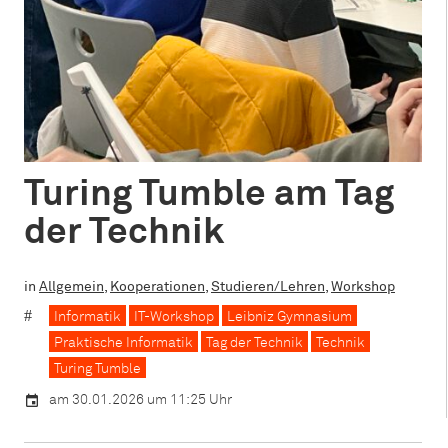
Turing Tumble am Tag
der Technik
in
Allgemein
,
Kooperationen
,
Studieren/Lehren
,
Workshop
Informatik
IT-Workshop
Leibniz Gymnasium
Praktische Informatik
Tag der Technik
Technik
Turing Tumble
am 30.01.2026 um 11:25 Uhr