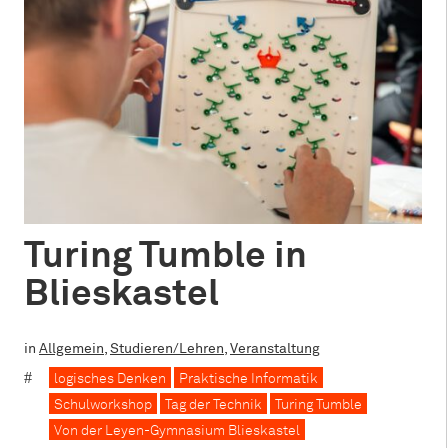
Turing Tumble in
Blieskastel
in
Allgemein
,
Studieren/Lehren
,
Veranstaltung
logisches Denken
Praktische Informatik
Schulworkshop
Tag der Technik
Turing Tumble
Von der Leyen-Gymnasium Blieskastel