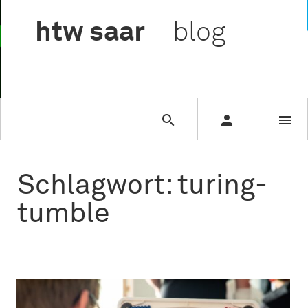

htw
saar
blog



Schlagwort: turing-
tumble