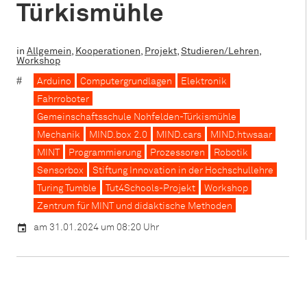
Türkismühle
in
Allgemein
,
Kooperationen
,
Projekt
,
Studieren/Lehren
,
Workshop
Arduino
Computergrundlagen
Elektronik
Fahrroboter
Gemeinschaftsschule Nohfelden-Türkismühle
Mechanik
MIND.box 2.0
MIND.cars
MIND.htwsaar
MINT
Programmierung
Prozessoren
Robotik
Sensorbox
Stiftung Innovation in der Hochschullehre
Turing Tumble
Tut4Schools-Projekt
Workshop
Zentrum für MINT und didaktische Methoden
am 31.01.2024 um 08:20 Uhr