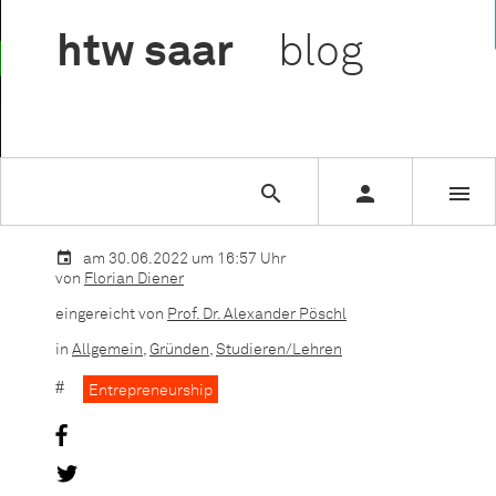

htw
saar
blog



Sie lesen gerade:
Gastvortrag der Pyrum AG in der Lehrvera
am 30.06.2022 um 16:57 Uhr
von
Florian Diener
eingereicht von
Prof. Dr. Alexander Pöschl
in
Allgemein
,
Gründen
,
Studieren/Lehren
Entrepreneurship