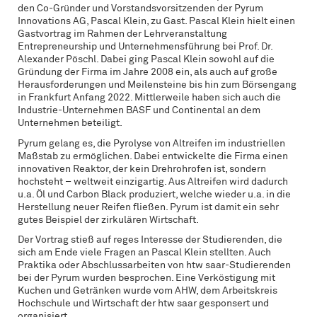
den Co-Gründer und Vorstandsvorsitzenden der Pyrum
Innovations AG, Pascal Klein, zu Gast. Pascal Klein hielt einen
Gastvortrag im Rahmen der Lehrveranstaltung
Entrepreneurship und Unternehmensführung bei Prof. Dr.
Alexander Pöschl. Dabei ging Pascal Klein sowohl auf die
Gründung der Firma im Jahre 2008 ein, als auch auf große
Herausforderungen und Meilensteine bis hin zum Börsengang
in Frankfurt Anfang 2022. Mittlerweile haben sich auch die
Industrie-Unternehmen BASF und Continental an dem
Unternehmen beteiligt.
Pyrum gelang es, die Pyrolyse von Altreifen im industriellen
Maßstab zu ermöglichen. Dabei entwickelte die Firma einen
innovativen Reaktor, der kein Drehrohrofen ist, sondern
hochsteht – weltweit einzigartig. Aus Altreifen wird dadurch
u.a. Öl und Carbon Black produziert, welche wieder u.a. in die
Herstellung neuer Reifen fließen. Pyrum ist damit ein sehr
gutes Beispiel der zirkulären Wirtschaft.
Der Vortrag stieß auf reges Interesse der Studierenden, die
sich am Ende viele Fragen an Pascal Klein stellten. Auch
Praktika oder Abschlussarbeiten von htw saar-Studierenden
bei der Pyrum wurden besprochen. Eine Verköstigung mit
Kuchen und Getränken wurde vom AHW, dem Arbeitskreis
Hochschule und Wirtschaft der htw saar gesponsert und
organisiert.