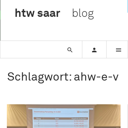

htw
saar
blog



Schlagwort: ahw-e-v