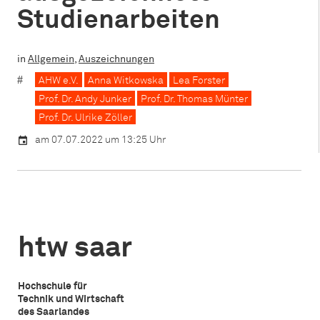
Studienarbeiten
in
Allgemein
,
Auszeichnungen
AHW e.V.
Anna Witkowska
Lea Forster
Prof. Dr. Andy Junker
Prof. Dr. Thomas Münter
Prof. Dr. Ulrike Zöller
am 07.07.2022 um 13:25 Uhr
htw saar
Hochschule für
Technik und Wirtschaft
des Saarlandes