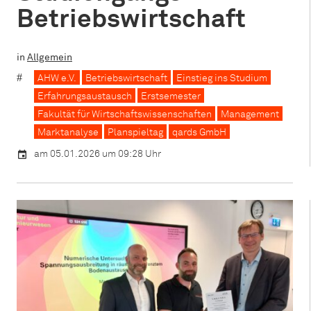
Betriebswirtschaft
in
Allgemein
AHW e.V.
Betriebswirtschaft
Einstieg ins Studium
Erfahrungsaustausch
Erstsemester
Fakultät für Wirtschaftswissenschaften
Management
Marktanalyse
Planspieltag
qards GmbH
am 05.01.2026 um 09:28 Uhr