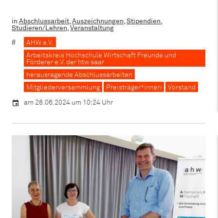
in
Abschlussarbeit
,
Auszeichnungen
,
Stipendien
,
Studieren/Lehren
,
Veranstaltung
AHW e.V.
Arbeitskreis Hochschule Wirtschaft Freunde und
Förderer e.V. der htw saar
herausragende Abschlussarbeiten
Mitgliederversammlung
Preisträger*innen
Vorstand
am 28.06.2024 um 10:24 Uhr