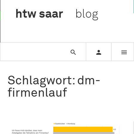

htw
saar
blog



Schlagwort: dm-
firmenlauf