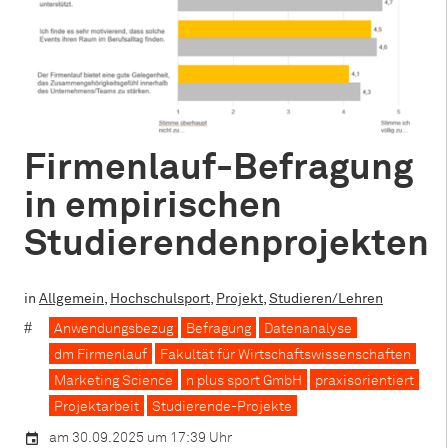
Firmenlauf-Befragung
in empirischen
Studierendenprojekten
in
Allgemein
,
Hochschulsport
,
Projekt
,
Studieren/Lehren
Anwendungsbezug
Befragung
Datenanalyse
dm Firmenlauf
Fakultät für Wirtschaftswissenschaften
Marketing Science
n plus sport GmbH
praxisorientiert
Projektarbeit
Studierende-Projekte
am 30.09.2025 um 17:39 Uhr