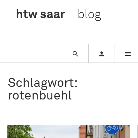

htw
saar
blog



Schlagwort:
rotenbuehl