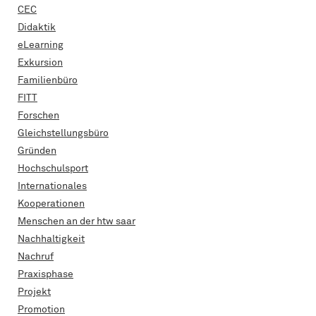
CEC
Didaktik
eLearning
Exkursion
Familienbüro
FITT
Forschen
Gleichstellungsbüro
Gründen
Hochschulsport
Internationales
Kooperationen
Menschen an der htw saar
Nachhaltigkeit
Nachruf
Praxisphase
Projekt
Promotion