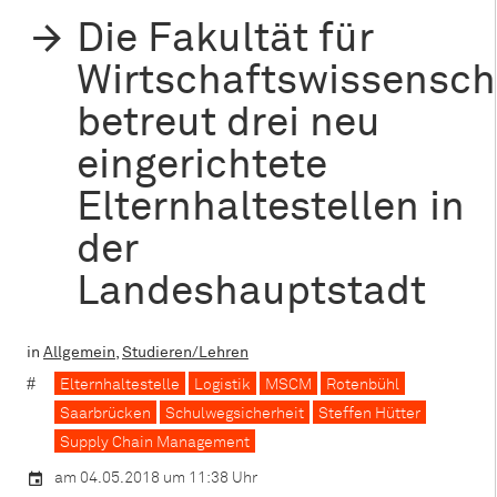
Die Fakultät für
Wirtschaftswissensch
betreut drei neu
eingerichtete
Elternhaltestellen in
der
Landeshauptstadt
in
Allgemein
,
Studieren/Lehren
Elternhaltestelle
Logistik
MSCM
Rotenbühl
Saarbrücken
Schulwegsicherheit
Steffen Hütter
Supply Chain Management
am 04.05.2018 um 11:38 Uhr