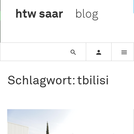

htw
saar
blog



Schlagwort: tbilisi