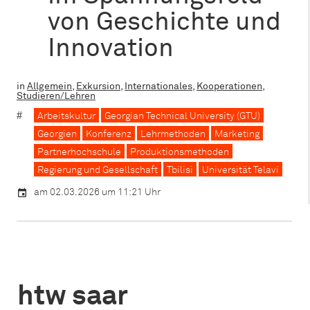
von Geschichte und
Innovation
in
Allgemein
,
Exkursion
,
Internationales
,
Kooperationen
,
Studieren/Lehren
Arbeitskultur
Georgian Technical University (GTU)
Georgien
Konferenz
Lehrmethoden
Marketing
Partnerhochschule
Produktionsmethoden
Regierung und Gesellschaft
Tbilisi
Universität Telavi
am 02.03.2026 um 11:21 Uhr
htw saar