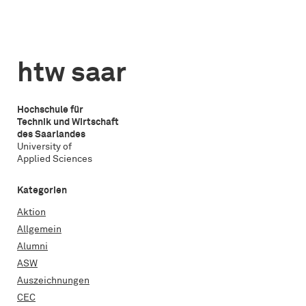
Mobilität
an
der
der
Univer
htw
de
htw saar
saar
Lorrai
berufen
in
Kame
Hochschule für
Technik und Wirtschaft
des Saarlandes
University of
Applied Sciences
Kategorien
Aktion
Allgemein
Alumni
ASW
Auszeichnungen
CEC