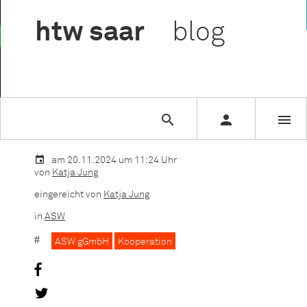

htw
saar
blog



Sie lesen gerade:
htw saar verleiht der ASW gGmbH den Statu
am 20.11.2024 um 11:24 Uhr
von
Katja Jung
eingereicht von
Katja Jung
in
ASW
ASW gGmbH
Kooperation