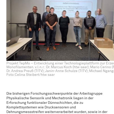
Projekt TepMo – Entwicklung einer Technologieplattform zur Erze
Monofilamenten. v.l.n.r.: Dr. Marcus Koch (htw saar); Mario Cerino (Fi
Dr. Andrea Preuß (TITV); Janin-Anne Schulze (TITV); Michael Nganga (
Foto:Celina Steibert/htw saar
Die bisherigen Forschungsschwerpunkte der Arbeitsgruppe
Physikalische Sensorik und Mechatronik liegen in der
Erforschung funktionaler Dünnschichten, die zu
Komplettsystemen wie Drucksensoren und
Dehnungsmessstreifen weiterverarbeitet wurden, sowie in der