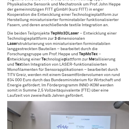
Physikalische Sensorik und Mechatronik um Prof. John Heppe
der gemeinnützigen FITT gGmbH (kurz FITT) in enger
Kooperation die Entwicklung einer Technologieplattform zur
Herstellung miniaturisierter forminstabiler funktionalisierter
Fasern, und deren anschließende textile Integration an.
Die beiden Teilprojekte
TepMo3DLaser
– Entwicklung einer
Technologieplattform zur
3 d
imensionalen
Laser
strukturierung von miniaturisierten forminstabilen
langgestreckten Bauteilen – bearbeitet durch die
Forschungsgruppe um Prof. Heppe und
TepMoTex
–
E
ntwicklung einer
Te
chnologie
p
lattform zur
Me
tallisierung
und
Tex
tilen Integration von LASER-funktionalisierten
Monofilamenten für Sensorapplikationen – bearbeitet durch
TITV Greiz, werden mit einem Gesamtfördervolumen von rund
834 000 Euro durch das Bundesministerium für Wirtschaft und
Energie gefördert. Im Förderprogramm INNO-KOM werden
somit in Summe 2,5 Vollzeitäquivalente (FTE) über eine
Laufzeit von zweieihalb Jahren gefördert.