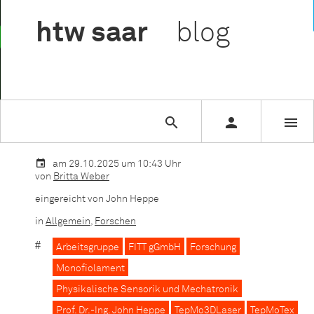

htw
saar
blog



Sie lesen gerade:
Startschuss für das funktionalisierte Mono
am 29.10.2025 um 10:43 Uhr
von
Britta Weber
eingereicht von John Heppe
in
Allgemein
,
Forschen
Arbeitsgruppe
FITT gGmbH
Forschung
Monofiolament
Physikalische Sensorik und Mechatronik
Prof. Dr.-Ing. John Heppe
TepMo3DLaser
TepMoTex