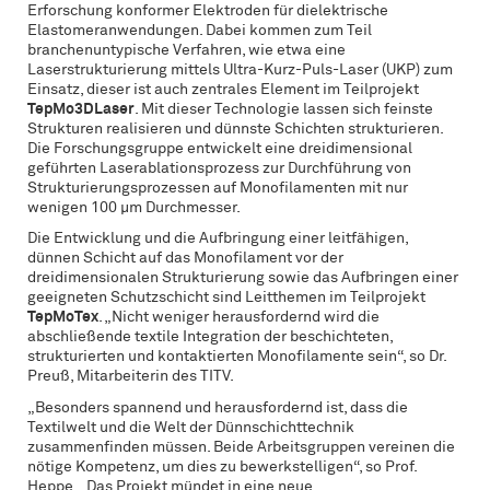
Erforschung konformer Elektroden für dielektrische
Elastomeranwendungen. Dabei kommen zum Teil
branchenuntypische Verfahren, wie etwa eine
Laserstrukturierung mittels Ultra-Kurz-Puls-Laser (UKP) zum
Einsatz, dieser ist auch zentrales Element im Teilprojekt
TepMo3DLaser
. Mit dieser Technologie lassen sich feinste
Strukturen realisieren und dünnste Schichten strukturieren.
Die Forschungsgruppe entwickelt eine dreidimensional
geführten Laserablationsprozess zur Durchführung von
Strukturierungsprozessen auf Monofilamenten mit nur
wenigen 100 µm Durchmesser.
Die Entwicklung und die Aufbringung einer leitfähigen,
dünnen Schicht auf das Monofilament vor der
dreidimensionalen Strukturierung sowie das Aufbringen einer
geeigneten Schutzschicht sind Leitthemen im Teilprojekt
TepMoTex
. „Nicht weniger herausfordernd wird die
abschließende textile Integration der beschichteten,
strukturierten und kontaktierten Monofilamente sein“, so Dr.
Preuß, Mitarbeiterin des TITV.
„Besonders spannend und herausfordernd ist, dass die
Textilwelt und die Welt der Dünnschichttechnik
zusammenfinden müssen. Beide Arbeitsgruppen vereinen die
nötige Kompetenz, um dies zu bewerkstelligen“, so Prof.
Heppe. „Das Projekt mündet in eine neue