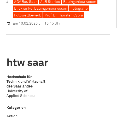
AGV Bau Saar
AuB Stories
Bauingenieurwesen
Blickwinkel Bauingenieurwesen
Fotografie
Fotowettbewerb
Prof. Dr. Thorsten Cypra
am 10.02.2026 um 16:15 Uhr
htw saar
Hochschule für
Technik und Wirtschaft
des Saarlandes
University of
Applied Sciences
Kategorien
Aktion