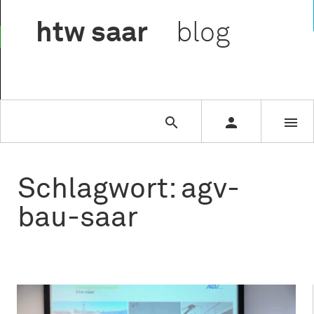

htw
saar
blog



Schlagwort: agv-
bau-saar