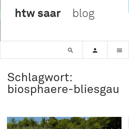

htw
saar
blog



Schlagwort:
biosphaere-bliesgau