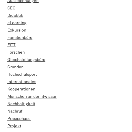
Auszeichnungen
CEC
Didaktik
eLearning
Exkursion
Familienbüro
FITT
Forschen
Gleichstellungsbüro
Gründen
Hochschulsport
Internationales
Kooperationen
Menschen an der htw saar
Nachhaltigkeit
Nachruf
Praxisphase
Projekt