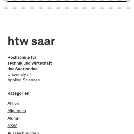
„Jüdisches
und
der
Auszeichnun
Großr
Leben
Übersetzung
htw
für
geneh
in
saar
die
Förde
der
Zukunft
für
Großregion“
der
spann
htw saar
in
Großregion
Forsc
der
an
Hochschule für
Synagogengemeinde
der
Technik und Wirtschaft
Saarbrücken
htw
des Saarlandes
University of
saar
Applied Sciences
Kategorien
Aktion
Allgemein
Alumni
ASW
Auszeichnungen