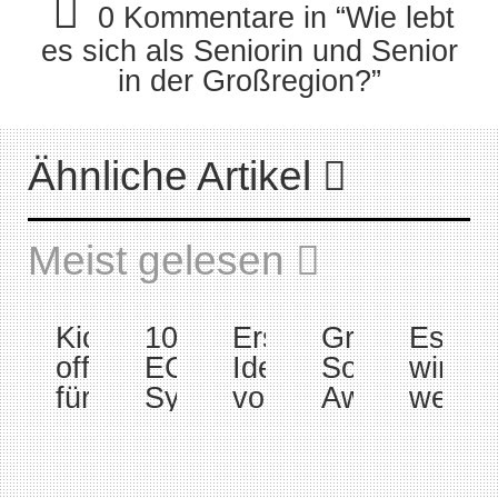

0 Kommentare in “Wie lebt
es sich als Seniorin und Senior
in der Großregion?”
Ähnliche Artikel

Meist gelesen

Kick-
10.
Erster
GreenTech
Es
off
ECSPM-
Ideenworkshop
Solutions
wird
für
Symposium
von
Awards
weiter
das
zur
GREATER
2025:
gefors
INTERREG-
Internationalisierung,
GREEN+
Innovationen
Interr
Projekt
Mehrsprachigkeit
an
und
VI