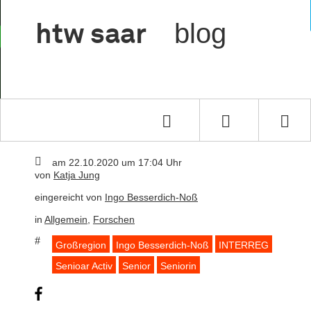

blog
htw
saar



Sie lesen gerade:
Wie lebt es sich als Seniorin und Senior in 
am 22.10.2020 um 17:04 Uhr
von
Katja Jung
eingereicht von
Ingo Besserdich-Noß
in
Allgemein
,
Forschen
Großregion
Ingo Besserdich-Noß
INTERREG
Senioar Activ
Senior
Seniorin