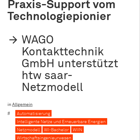
Praxis-Support vom
Technologiepionier
WAGO
Kontakttechnik
GmbH unterstützt
htw saar-
Netzmodell
in
Allgemein
Automatisierung
Intelligente Netze und Erneuerbare Energien
Netzmodell
WI-Bachelor
WIIN
Wirtschaftsingenieurwesen