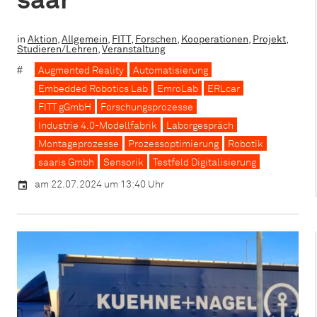
saar
in
Aktion
,
Allgemein
,
FITT
,
Forschen
,
Kooperationen
,
Projekt
,
Studieren/Lehren
,
Veranstaltung
Augmented Reality
Automatisierung
Embedded Robotics Lab
EmroLab
ERLcar
FITT gGmbH
Forschungsprozesse
Industrie 4.0-Modellfabrik
Laborgespräch
Montageprozesse
Prozessoptimierung
Robotik
saaris Gmbh
Sensorik
Testfeld Digitalisierung
am 22.07.2024 um 13:40 Uhr