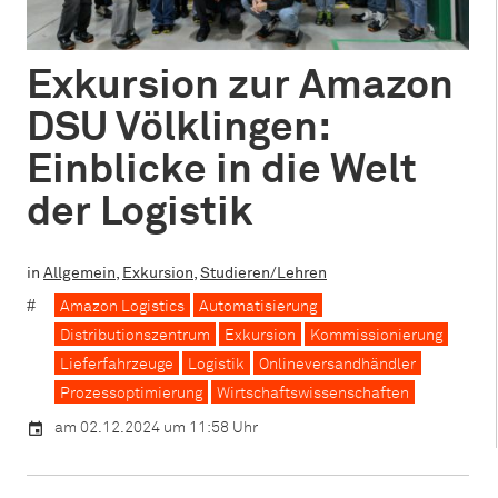
Exkursion zur Amazon
DSU Völklingen:
Einblicke in die Welt
der Logistik
in
Allgemein
,
Exkursion
,
Studieren/Lehren
Amazon Logistics
Automatisierung
Distributionszentrum
Exkursion
Kommissionierung
Lieferfahrzeuge
Logistik
Onlineversandhändler
Prozessoptimierung
Wirtschaftswissenschaften
am 02.12.2024 um 11:58 Uhr