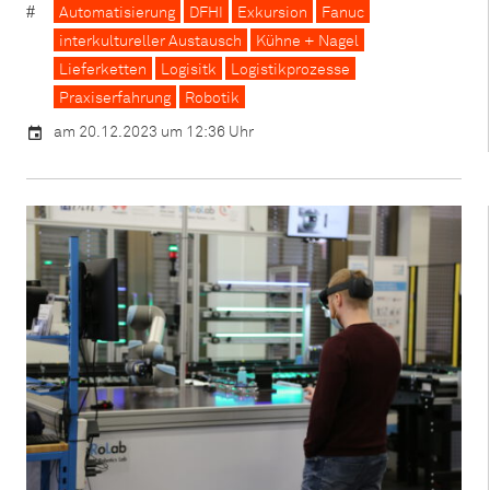
Automatisierung
DFHI
Exkursion
Fanuc
interkultureller Austausch
Kühne + Nagel
Lieferketten
Logisitk
Logistikprozesse
Praxiserfahrung
Robotik
am 20.12.2023 um 12:36 Uhr