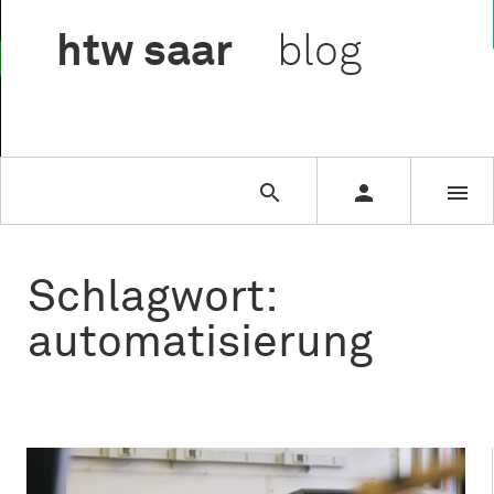

htw
saar
blog



Schlagwort:
automatisierung