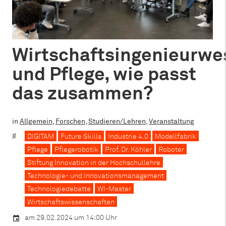
Wirtschaftsingenieurwe
und Pflege, wie passt
das zusammen?
in
Allgemein
,
Forschen
,
Studieren/Lehren
,
Veranstaltung
DIGITAM
Future Skills
Industrie 4.0
Modellfabrik
Pflege
Pflegerobotik
Prof. Dr. Köhler
Roboter
Stiftung Innovation in der Hochschullehre
Technologie- und Innovationsmanagement
Technologiedebatte
WI-Master
Wirtschaftswissenschaften
am 29.02.2024 um 14:00 Uhr