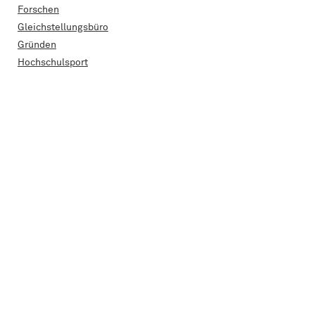
Forschen
Gleichstellungsbüro
Gründen
Hochschulsport
Internationales
Kooperationen
Menschen an der htw saar
Nachhaltigkeit
Nachruf
Praxisphase
Projekt
Promotion
Schule für Architektur
Stipendien
Studie
Studientag
Studieren/Lehren
Abschlussarbeit