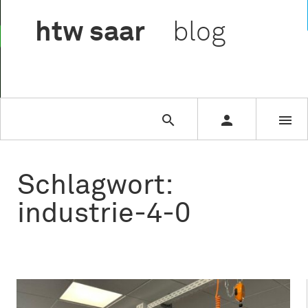

htw
saar
blog



Schlagwort:
industrie-4-0