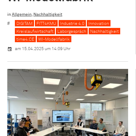
in
Allgemein
,
Nachhaltigkeit
DIGITAM
FITT4KMU
Industrie 4.0
Innovation
Kreislaufwirtschaft
Laborgespräch
Nachhaltigkeit
time4.CE
WI-Modellfabrik
am 15.04.2025 um 14:09 Uhr