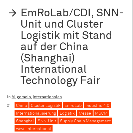
EmRoLab/CDI, SNN-
Unit und Cluster
Logistik mit Stand
auf der China
(Shanghai)
International
Technology Fair
in
Allgemein
,
Internationales
China
Cluster Logistik
EmroLab
Industrie 4.0
Internationalisierung
Logistik
Messe
MSCM
Shanghai
SNN-Unit
Supply Chain Management
wiwi_international