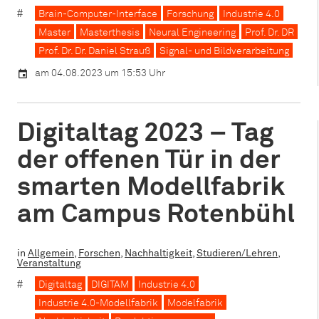
Brain-Computer-Interface
Forschung
Industrie 4.0
Master
Masterthesis
Neural Engineering
Prof. Dr. DR
Prof. Dr. Dr. Daniel Strauß
Signal- und Bildverarbeitung
am 04.08.2023 um 15:53 Uhr
Digitaltag 2023 – Tag
der offenen Tür in der
smarten Modellfabrik
am Campus Rotenbühl
in
Allgemein
,
Forschen
,
Nachhaltigkeit
,
Studieren/Lehren
,
Veranstaltung
Digitaltag
DIGITAM
Industrie 4.0
Industrie 4.0-Modellfabrik
Modelfabrik