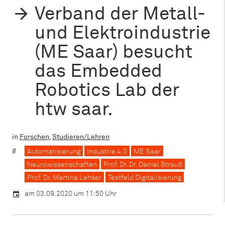
Verband der Metall-
und Elektroindustrie
(ME Saar) besucht
das Embedded
Robotics Lab der
htw saar.
in
Forschen
,
Studieren/Lehren
Automatisierung
Industrie 4.0
ME Saar
Neurowissenschaften
Prof. Dr. Dr. Daniel Strauß
Prof. Dr. Martina Lehser
Testfeld Digitalisierung
am 03.09.2020 um 11:50 Uhr