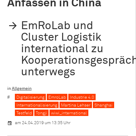
Anfassen in China
EmRoLab und
Cluster Logistik
international zu
Kooperationsgespräc
unterwegs
in
Allgemein
Digitalisierung
EmroLab
Industrie 4.0
Internationalisierung
Martina Lehser
Shanghai
Testfeld
Tongji
wiwi_international
am 24.04.2019 um 13:35 Uhr