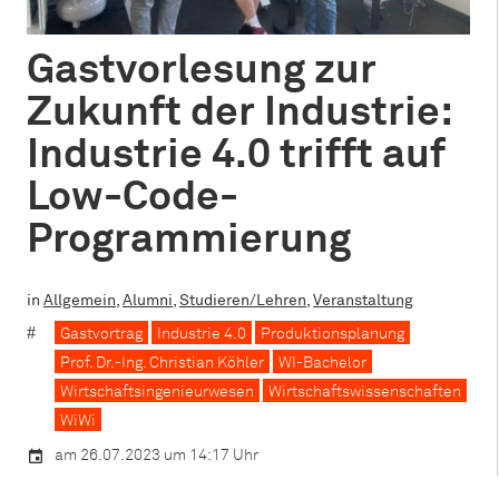
Gastvorlesung zur
Zukunft der Industrie:
Industrie 4.0 trifft auf
Low-Code-
Programmierung
in
Allgemein
,
Alumni
,
Studieren/Lehren
,
Veranstaltung
Gastvortrag
Industrie 4.0
Produktionsplanung
Prof. Dr.-Ing. Christian Köhler
WI-Bachelor
Wirtschaftsingenieurwesen
Wirtschaftswissenschaften
WiWi
am 26.07.2023 um 14:17 Uhr