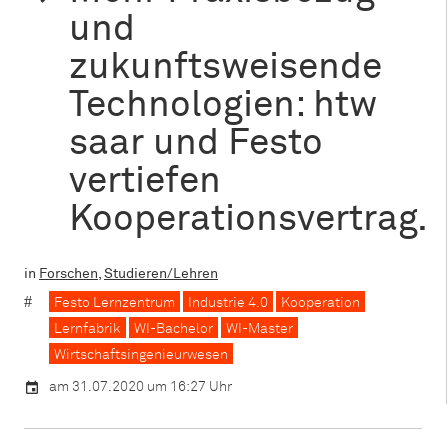
und
zukunftsweisende
Technologien: htw
saar und Festo
vertiefen
Kooperationsvertrag.
in
Forschen
,
Studieren/Lehren
Festo Lernzentrum
Industrie 4.0
Kooperation
Lernfabrik
WI-Bachelor
WI-Master
Wirtschaftsingenieurwesen
am 31.07.2020 um 16:27 Uhr