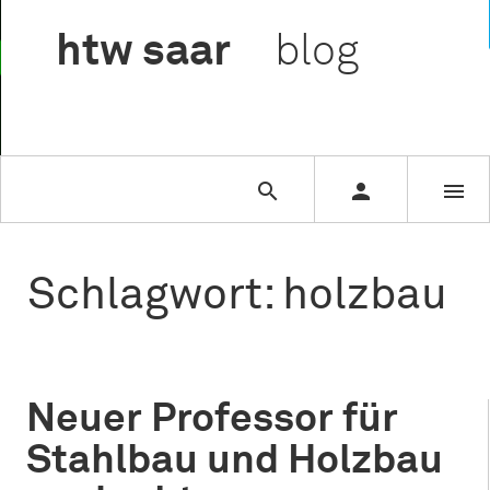

htw
saar
blog



Schlagwort: holzbau
Neuer Professor für
Stahlbau und Holzbau