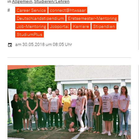
in
Allgemein
,
Studieren/Lehren
Career Service
connect@htwsaar
Deutschlandstipendium
Erstsemester-Mentoring
Job-Mentoring
Jobportal
Karriere
Stipendien
StudiumPlus
am 30.05.2018 um 08:05 Uhr