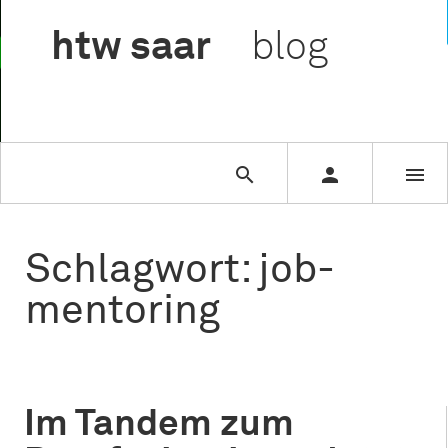

htw
saar
blog



Schlagwort: job-
mentoring
Im Tandem zum