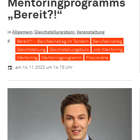
Mentoringprogramms
„Bereit?!“
in
Allgemein
,
Gleichstellungsbüro
,
Veranstaltung
Bereit?! – Berufseinstieg im Tandem
Berufseinstieg
Gleichstellung
Gleichstellungsbüro
Job-Mentoring
Mentoring
Mentoringprogramm
Praxisnähe
am 14.11.2022 um 14:15 Uhr