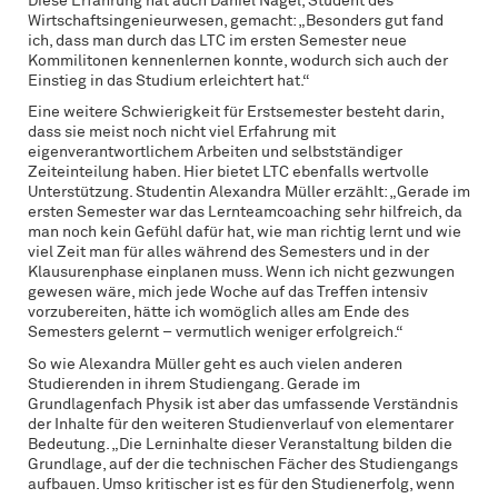
Diese Erfahrung hat auch Daniel Nagel, Student des
Wirtschaftsingenieurwesen, gemacht: „Besonders gut fand
ich, dass man durch das LTC im ersten Semester neue
Kommilitonen kennenlernen konnte, wodurch sich auch der
Einstieg in das Studium erleichtert hat.“
Eine weitere Schwierigkeit für Erstsemester besteht darin,
dass sie meist noch nicht viel Erfahrung mit
eigenverantwortlichem Arbeiten und selbstständiger
Zeiteinteilung haben. Hier bietet LTC ebenfalls wertvolle
Unterstützung. Studentin Alexandra Müller erzählt: „Gerade im
ersten Semester war das Lernteamcoaching sehr hilfreich, da
man noch kein Gefühl dafür hat, wie man richtig lernt und wie
viel Zeit man für alles während des Semesters und in der
Klausurenphase einplanen muss. Wenn ich nicht gezwungen
gewesen wäre, mich jede Woche auf das Treffen intensiv
vorzubereiten, hätte ich womöglich alles am Ende des
Semesters gelernt – vermutlich weniger erfolgreich.“
So wie Alexandra Müller geht es auch vielen anderen
Studierenden in ihrem Studiengang. Gerade im
Grundlagenfach Physik ist aber das umfassende Verständnis
der Inhalte für den weiteren Studienverlauf von elementarer
Bedeutung. „Die Lerninhalte dieser Veranstaltung bilden die
Grundlage, auf der die technischen Fächer des Studiengangs
aufbauen. Umso kritischer ist es für den Studienerfolg, wenn