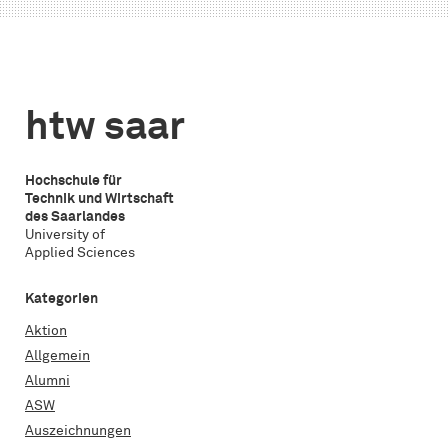
in
saar
bei
Frankfurt
im
der
Rahmen
Industrial
der
Engineering
htw saar
saarländischen
Students‘
Wasserstoffwoche
Research
Conference
Hochschule für
Technik und Wirtschaft
des Saarlandes
University of
Applied Sciences
Kategorien
Aktion
Allgemein
Alumni
ASW
Auszeichnungen