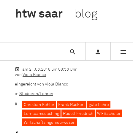

htw
saar
blog



Sie lesen gerade:
Gute Lehre@htw saar
am 21.06.2018 um 08:56 Uhr
von
Viola Bianco
eingereicht von
Viola Bianco
in
Studieren/Lehren
Christian Köhler
Frank Rückert
gute Lehre
Lernteamcoaching
Rudolf Friedrich
WI-Bachelor
Wirtschaftsingenieurwesen