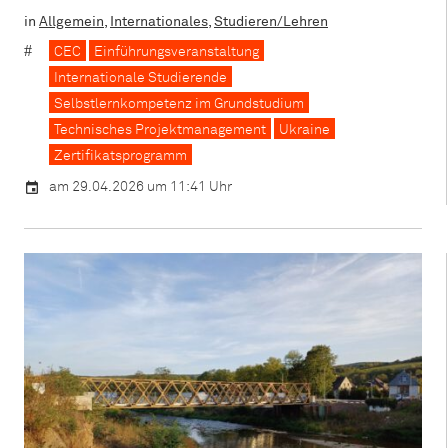
in
Allgemein
,
Internationales
,
Studieren/Lehren
CEC
Einführungsveranstaltung
Internationale Studierende
Selbstlernkompetenz im Grundstudium
Technisches Projektmanagement
Ukraine
Zertifikatsprogramm
am 29.04.2026 um 11:41 Uhr