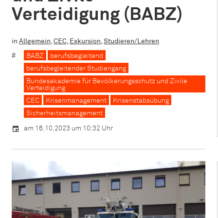
Verteidigung (BABZ)
in
Allgemein
,
CEC
,
Exkursion
,
Studieren/Lehren
BABZ
berufsbegleitend
berufsbegleitender Studiengang
Bundesakademie für Bevölkerungsschutz und Zivile
Verteidigung
CEC
Krisenmanagement
Krisenstabsübung
Sicherheitsmanagement
am 16.10.2023 um 10:32 Uhr