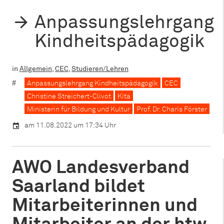
Anpassungslehrgang
Kindheitspädagogik
in
Allgemein
,
CEC
,
Studieren/Lehren
Anpassungslehrgang Kindheitspädagogik
CEC
Christine Streichert-Clivot
Kita
Ministerin für Bildung und Kultur
Prof. Dr. Charis Förster
am 11.08.2022 um 17:34 Uhr
AWO Landesverband
Saarland bildet
Mitarbeiterinnen und