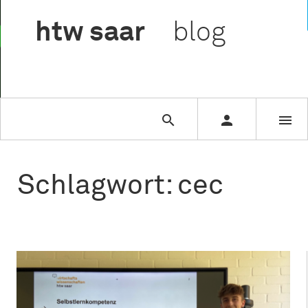

htw
saar
blog



Schlagwort: cec