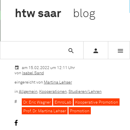

htw
saar
blog



Sie lesen gerade:
Multi-Core meets Motor-Controller – Infor
am 15.02.2022 um 12:11 Uhr
von
Isabel Sand
eingereicht von
Martina Lehser
in
Allgemein
,
Kooperationen
,
Studieren/Lehren
Dr. Eric Wagner
EmroLab
Kooperative Promotion
Prof. Dr. Martina Lehser
Promotion