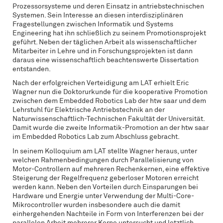
Prozessorsysteme und deren Einsatz in antriebstechnischen
Systemen. Sein Interesse an diesen interdisziplinären
Fragestellungen zwischen Informatik und Systems
Engineering hat ihn schließlich zu seinem Promotionsprojekt
geführt. Neben der täglichen Arbeit als wissenschaftlicher
Mitarbeiter in Lehre und in Forschungsprojekten ist dann
daraus eine wissenschaftlich beachtenswerte Dissertation
entstanden.
Nach der erfolgreichen Verteidigung am LAT erhielt Eric
Wagner nun die Doktorurkunde für die kooperative Promotion
zwischen dem Embedded Robotics Lab der htw saar und dem
Lehrstuhl für Elektrische Antriebstechnik an der
Naturwissenschaftlich-Technischen Fakultät der Universität.
Damit wurde die zweite Informatik-Promotion an der htw saar
im Embedded Robotics Lab zum Abschluss gebracht.
In seinem Kolloquium am LAT stellte Wagner heraus, unter
welchen Rahmenbedingungen durch Parallelisierung von
Motor-Controllern auf mehreren Rechenkernen, eine effektive
Steigerung der Regelfrequenz geberloser Motoren erreicht
werden kann. Neben den Vorteilen durch Einsparungen bei
Hardware und Energie unter Verwendung der Multi-Core-
Mikrocontroller wurden insbesondere auch die damit
einhergehenden Nachteile in Form von Interferenzen bei der
parallelen Arbeit mehrerer Kerne untersucht und letztlich