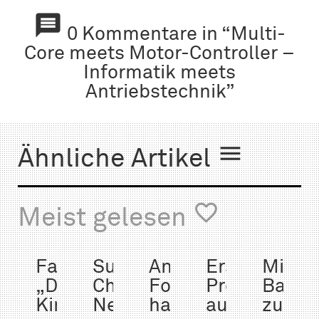

0 Kommentare in “Multi-
Core meets Motor-Controller –
Informatik meets
Antriebstechnik”

Ähnliche Artikel

Meist gelesen
Fachtag
Supply
Angewandte
Erste
Minist
„Digitale
Chain
Forschung
Promotion
Barke
Kindheit
Network
hautnah:
auf
zu