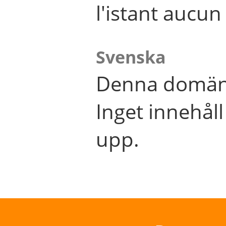
l'istant aucu
Svenska
Denna domän 
Inget innehål
upp.