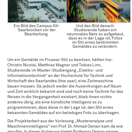
Ein Bild des Campus Alt-
Und das Bild danach:
Saarbrücken vor der
Studierende haben ein
Bearbeitung.
neuronales Netz so aufgebaut,
dass es in der Lage ist, Fotos
im Stil eines bestimmten
Gemäldes zu verändern.
Um ein Gemälde im Picasso-Stil zu besitzen, hätten Ina-
Christin Nicolai, Matthias Wagner und Tobias Linn,
Studierende im Master-Studiengang „Elektro- und
Informationstechnik“ an der Hochschule für Technik und
Wirtschaft des Saarlandes (htw saar), eine Zeitmaschine
bauen müssen. Da jedoch weder die Auswirkungen auf Raum
und Zeit wirklich bekannt sind und noch keine Technik für das
Reisen in die Vergangenheit existiert, blieb ihnen nichts
anderes übrig, als eine künstliche Intelligenz so zu
programmieren, dass diese in der Lage ist, den Stil eines
bekannten Gemäldes auf ein beliebiges Foto zu übertragen.
Die Projektarbeit aus der Vorlesung „Musteranalyse und
Maschinenintelligenz“ von Prof. Dr. Ahmad Osman kam da wie
gerufen. In dieser Vorlesung bietet Professor Osman seinen