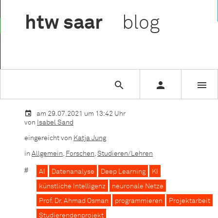

htw
saar
blog



Sie lesen gerade:
Wenn der Rechner zum Künstler wird
am 29.07.2021 um 13:42 Uhr
von
Isabel Sand
eingereicht von
Katja Jung
in
Allgemein
,
Forschen
,
Studieren/Lehren
AI
Datenanalyse
Deep Learning
KI
künstliche Intelligenz
neuronale Netze
Prof. Dr. Ahmad Osman
programmieren
Projektarbeit
Studierendenprojekt