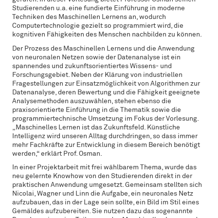
Studierenden u.a. eine fundierte Einführung in moderne
Techniken des Maschinellen Lernens an, wodurch
Computertechnologie gezielt so programmiert wird, die
kognitiven Fähigkeiten des Menschen nachbilden zu können.
Der Prozess des Maschinellen Lernens und die Anwendung
von neuronalen Netzen sowie der Datenanalyse ist ein
spannendes und zukunftsorientiertes Wissens- und
Forschungsgebiet. Neben der Klärung von industriellen
Fragestellungen zur Einsatzmöglichkeit von Algorithmen zur
Datenanalyse, deren Bewertung und die Fähigkeit geeignete
Analysemethoden auszuwählen, stehen ebenso die
praxisorientierte Einführung in die Thematik sowie die
programmiertechnische Umsetzung im Fokus der Vorlesung.
„Maschinelles Lernen ist das Zukunftsfeld. Künstliche
Intelligenz wird unseren Alltag durchdringen, so dass immer
mehr Fachkräfte zur Entwicklung in diesem Bereich benötigt
werden,“ erklärt Prof. Osman.
In einer Projektarbeit mit frei wählbarem Thema, wurde das
neu gelernte Knowhow von den Studierenden direkt in der
praktischen Anwendung umgesetzt. Gemeinsam stellten sich
Nicolai, Wagner und Linn die Aufgabe, ein neuronales Netz
aufzubauen, das in der Lage sein sollte, ein Bild im Stil eines
Gemäldes aufzubereiten. Sie nutzen dazu das sogenannte