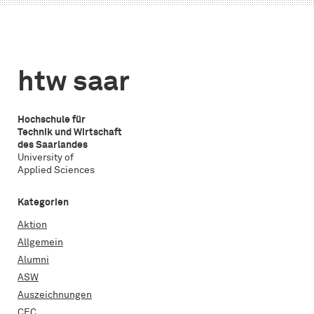
erkennen“
auf
Fokus
den
–
Campus
Ein
Alt-
Gespr
htw saar
Saarbrücken
mit
Dr.
Joche
Hochschule für
Sutor
Technik und Wirtschaft
des Saarlandes
bei
University of
der
Applied Sciences
htw
Kategorien
saar
Aktion
Allgemein
Alumni
ASW
Auszeichnungen
CEC